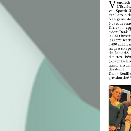
Lien →
Ar