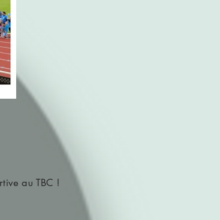
rtive au TBC !