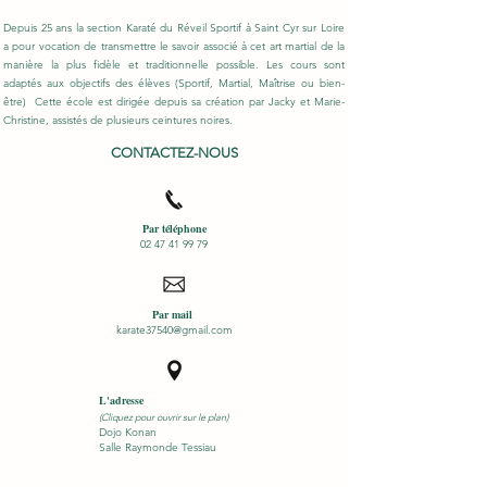
Depuis 25 ans la section Karaté du Réveil Sportif à Saint Cyr sur Loire
a pour vocation de transmettre le savoir associé à cet art martial de la
manière la plus fidèle et traditionnelle possible. Les cours sont
adaptés aux objectifs des élèves (Sportif, Martial, Maîtrise ou bien-
être) Cette école est dirigée depuis sa création par Jacky et Marie-
Christine, assistés de plusieurs ceintures noires.
CONTACTEZ-NOUS
Par téléphone
02 47 41 99 79
Par mail
karate37540@gmail.com
L'adresse
(Cliquez pour ouvrir sur le plan)
Dojo Konan
Salle Raymonde Tessiau