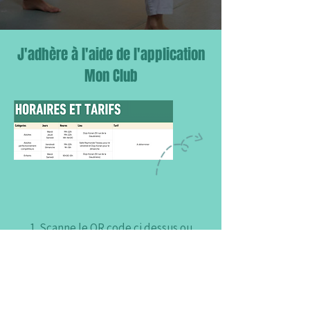
J'adhère à l'aide de l'application
Mon Club
Scanne le QR code ci dessus ou
télécharge l'application
Clique en bas de page sur "j'ai un
code"
rssc
Rentre le code "
"