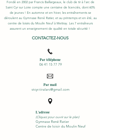
Fondé en 2002 par Francis Baillargeaux, le club de tir à l’arc de
Saint Cyr sur Loire compte une centaine de licenciés, dont 60%
de jeunes ! En automne et en hiver, les entraînements se
déroulent au Gymnase René Ratier, et au printemps et en été, au
centre de loisirs du Moulin Neuf à Mettray. Les 7 entraîneurs
assurent un enseignement de qualité en totale sécurité !
CONTACTEZ-NOUS
Par téléphone
06 41 15 77 79
Par mail
stcyr.tiralarc@gmail.com
L'adresse
(Cliquez pour ouvrir sur le plan)
​Gymnase René Ratier
Centre de loisir du Moulin Neuf