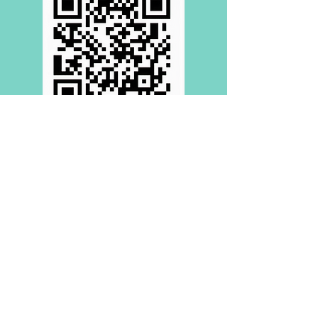
Télécharger l'application APPLE
Scanne le QR code ci dessus ou
télécharge l'application
Clique en bas de page sur "j'ai un
code"
rssc
Rentre le code "
"